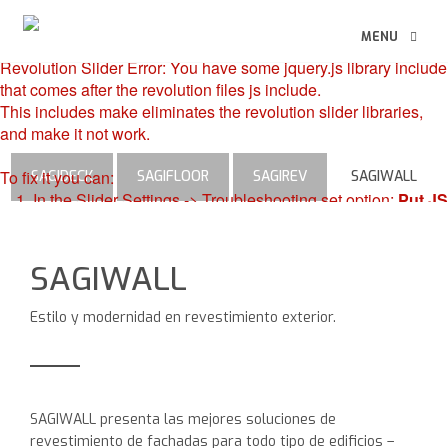
MENU
Revolution Slider Error: You have some jquery.js library include
that comes after the revolution files js include.
This includes make eliminates the revolution slider libraries,
and make it not work.
To fix it you can:
SAGIDECK
SAGIFLOOR
SAGIREV
SAGIWALL
1. In the Slider Settings -> Troubleshooting set option:
Put JS
Includes To Body
option to true.
2. Find the double jquery.js include and remove it.
SAGIWALL
Estilo y modernidad en revestimiento exterior.
SAGIWALL presenta las mejores soluciones de
revestimiento de fachadas para todo tipo de edificios –