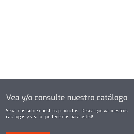
3; 3,5; 4; 4,5; 5; 5,5; 6 m
2
92N/mm
EN ISO 527
COEFICIENTE DE
ACCESORIOS:
DILATACIÓN:
Alumínio - 6 m
0,08mm/m x Kg DIN 53752
MÓDULO DE
ACCESORIOS:
ELASTICIDAD:
2,5 GPa EN ISO 527
0,15 W/m x kg DIN 53612
Vea y/o consulte nuestro catálogo
Sepa más sobre nuestros productos. ¡Descargue ya nuestros
catálogos y vea lo que tenemos para usted!